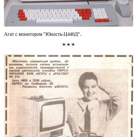
Агат с монитором "Юность-Ц440Д".
* * *