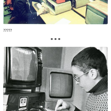
?????
* * *