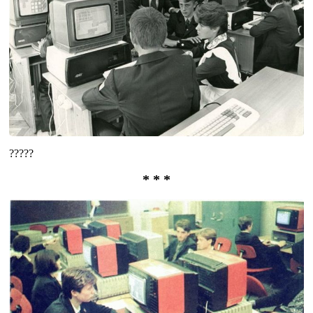
?????
* * *