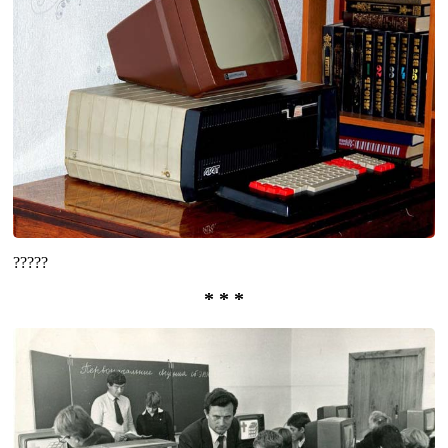
?????
* * *