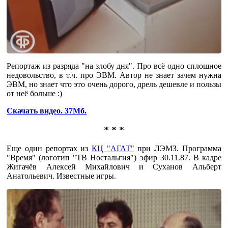
Репортаж из разряда "на злобу дня". Про всё одно сплошное
недовольство, в т.ч. про ЭВМ. Автор не знает зачем нужна
ЭВМ, но знает что это очень дорого, дрель дешевле и пользы
от неё больше :)
Скачать видео. 37Мб.
* * *
Еще один репортах из
КЦ "АГАТ"
при ЛЭМЗ. Программа
"Время" (логотип "ТВ Ностальгия") эфир 30.11.87. В кадре
Жигачёв Алексей Михайлович и Суханов Альберт
Анатольевич. Известные игры.