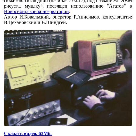
сюжетов. Последний (начиная с 06:17), под названием "ЭВМ
рисует... музыку", посвящен использованию "Агатов" в
Новосибирской консерватории
.
Автор И.Ковальский, оператор Р.Анисимов, консультанты:
В.Цехановский и В.Шиндген.
Скачать видео. 63Мб.