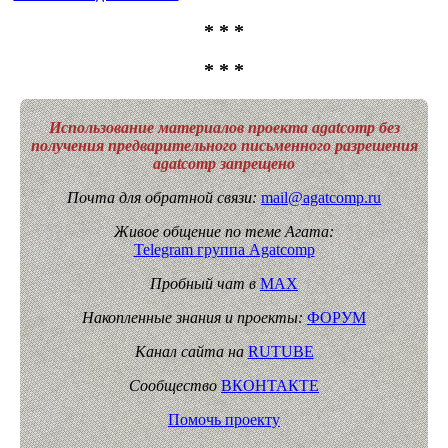
* * *
* * *
Использование материалов проекта agatcomp без
получения предварительного письменного разрешения
agatcomp запрещено
Почта для обратной связи:
mail@agatcomp.ru
Живое общение по теме Агата:
Telegram группа Agatcomp
Пробный чат в
MAX
Накопленные знания и проекты:
ФОРУМ
Канал сайта на
RUTUBE
Сообщество
ВКОНТАКТЕ
Помочь проекту