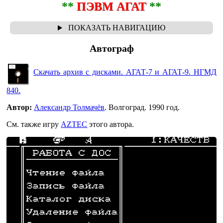
**
ПЭВМ АГАТ
**
Автограф
Скачать архив с дисками. АГАТ-7 и АГАТ-9. НГМД
840.
Автор:
Александр Толмачёв
. Волгоград. 1990 год.
См. также игру
AZTEC
этого автора.