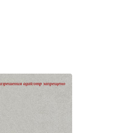
разрешения agatcomp запрещено