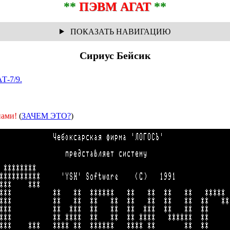
**
ПЭВМ АГАТ
**
Сириус Бейсик
Т-7/9.
нами!
(
ЗАЧЕМ ЭТО?
)