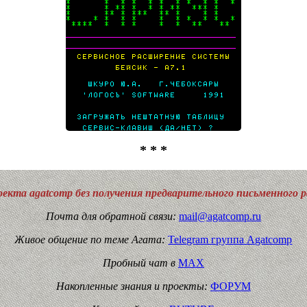
* * *
екта agatcomp без получения предварительного письменного 
Почта для обратной связи:
mail@agatcomp.ru
Живое общение по теме Агата:
Telegram группа Agatcomp
Пробный чат в
MAX
Накопленные знания и проекты:
ФОРУМ