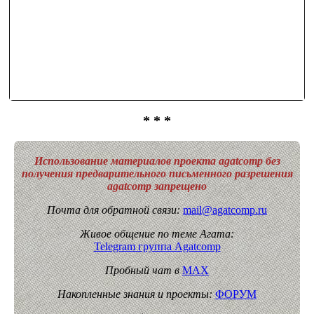
* * *
Использование материалов проекта agatcomp без
получения предварительного письменного разрешения
agatcomp запрещено
Почта для обратной связи:
mail@agatcomp.ru
Живое общение по теме Агата:
Telegram группа Agatcomp
Пробный чат в
MAX
Накопленные знания и проекты:
ФОРУМ