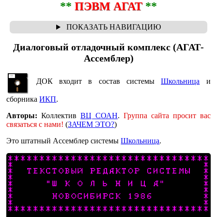
**
ПЭВМ АГАТ
**
Диалоговый отладочный комплекс (АГАТ-
Ассемблер)
ДОК входит в состав системы
Школьница
и
сборника
ИКП
.
Авторы:
Коллектив
ВЦ СОАН
.
Группа сайта просит вас
связаться с нами!
(
ЗАЧЕМ ЭТО?
)
Это штатный Ассемблер системы
Школьница
.