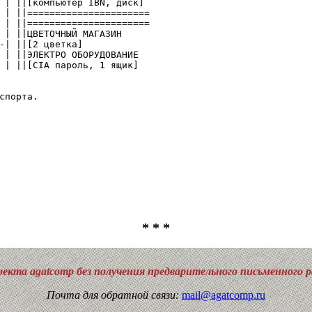
 | ||[компьютер IBN, диск]

 | ||======================

 | ||======================

 | ||ЦВЕТОЧНЫЙ МАГАЗИН

-| ||[2 цветка]

 | ||ЭЛЕКТРО ОБОРУДОВАНИЕ

 | ||[CIA пароль, 1 ящик]

* * *
екта agatcomp без получения предварительного письменного 
Почта для обратной связи:
mail@agatcomp.ru