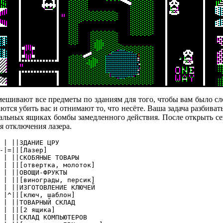
мешивают все предметы по зданиям для того, чтобы вам было с
ются убить вас и отнимают то, что несёте. Ваша задача разбиват
стальных ящиках бомбы замедленного действия. После открыть с
я отключения лазера.
 | ||ЗДАНИЕ ЦРУ

-|=||[Лазер]

 | ||СКОБЯНЫЕ ТОВАРЫ

 | ||[отвертка, молоток]

 | ||ОВОЩИ-ФРУКТЫ

 | ||[винограды, персик]

 | ||ИЗГОТОВЛЕНИЕ КЛЮЧЕЙ

 |^||[ключ, шаблон]

 | ||ТОВАРНЫЙ СКЛАД

 | ||[2 ящика]

 | ||СКЛАД КОМПЬЮТЕРОВ
