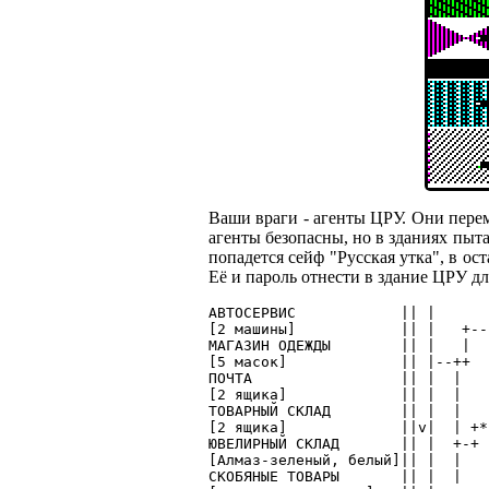
Ваши враги - агенты ЦРУ. Они пере
агенты безопасны, но в зданиях пыта
попадется сейф "Русская утка", в о
Её и пароль отнести в здание ЦРУ дл
АВТОСЕРВИС            || |      
[2 машины]            || |   +--
МАГАЗИН ОДЕЖДЫ        || |   |  
[5 масок]             || |--++  
ПОЧТА                 || |  |   
[2 ящика]             || |  |   
ТОВАРНЫЙ СКЛАД        || |  |   
[2 ящика]             ||v|  | +*
ЮВЕЛИРНЫЙ СКЛАД       || |  +-+ 
[Алмаз-зеленый, белый]|| |  |   
СКОБЯНЫЕ ТОВАРЫ       || |  |   