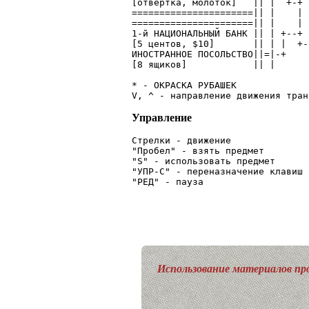
[отвертка, молоток]   || |  +-+ 
======================|| |    | 
======================|| |    | 
1-й НАЦИОНАЛЬНЫЙ БАНК || | +--+ 
[5 центов, $10]       || | |  +-
ИНОСТРАННОЕ ПОСОЛЬСТВО||=|-+    
[8 ящиков]            || |      
* - ОКРАСКА РУБАШЕК

Управление
Стрелки - движение

"Пробел" - взять предмет

"S" - использовать предмет

"УПР-С" - переназначение клавиш

"РЕД" - пауза
Использование материалов про