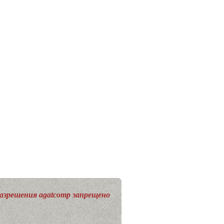
разрешения agatcomp запрещено