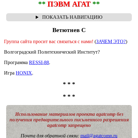
**
ПЭВМ АГАТ
**
Ветютнев С
Группа сайта просит вас связаться с нами!
(
ЗАЧЕМ ЭТО?
)
Волгоградский Политехнический Институт?
Программа
RESSI-88
.
Игра
HONIX
.
* * *
* * *
Использование материалов проекта agatcomp без
получения предварительного письменного разрешения
agatcomp запрещено
Почта для обратной связи:
mail@agatcomp.ru