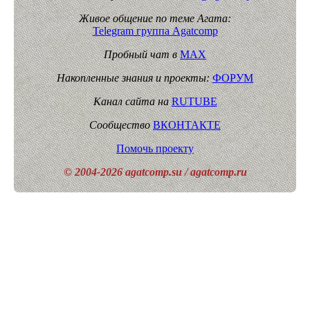
Живое общение по теме Агата:
Telegram группа Agatcomp
Пробный чат в
MAX
Накопленные знания и проекты:
ФОРУМ
Канал сайта на
RUTUBE
Сообщество
ВКОНТАКТЕ
Помочь проекту
© 2004-2026 agatcomp.su / agatcomp.ru