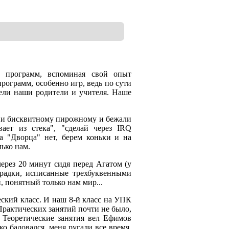
х программ, вспоминая свой опыт
рограмм, особенно игр, ведь по сути
мели наши родители и учителя. Наше
ю и бисквитному пирожному и бежали
ает из стека", "сделай через IRQ
тра "Дворца" нет, берем коньки и на
лько нам.
ерез 20 минут сидя перед Агатом (у
традки, исписанные трехбуквенными
, понятный только нам мир...
еский класс. И наш 8-й класс на УПК
рактических занятий почти не было,
. Теоретические занятия вел Ефимов
о баловался, меня ругали все время.