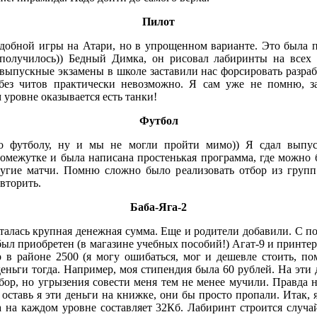
Пилот
добной игры на Атари, но в упрощенном варианте. Это была 
 получилось)) Бедный Димка, он рисовал лабиринты на всех 
 выпускные экзамены в школе заставили нас форсировать разрабо
 без читов практически невозможно. Я сам уже не помню, з
м уровне оказывается есть танки!
Футбол
по футболу, ну и мы не могли пройти мимо)) Я сдал выпу
ромежутке и была написана простенькая программа, где можно б
угие матчи. Помню сложно было реализовать отбор из групп
вторить.
Баба-Яга-2
осталась крупная денежная сумма. Еще и родители добавили. С 
ыл приобретен (в магазине учебных пособий!) Агат-9 и принтер
р в районе 2500 (я могу ошибаться, мог и дешевле стоить, п
деньги тогда. Например, моя стипендия была 60 рублей. На эти
ор, но угрызения совести меня тем не менее мучили. Правда не
оставь я эти деньги на книжке, они бы просто пропали. Итак, я
 на каждом уровне составляет 32Кб. Лабиринт строится случа