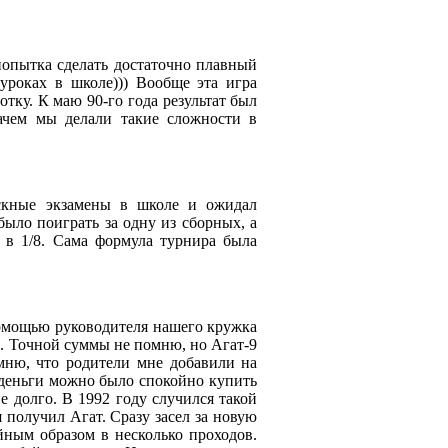
попытка сделать достаточно плавный
уроках в школе))) Вообще эта игра
тку. К маю 90-го года результат был
ачем мы делали такие сложности в
скные экзамены в школе и ожидал
ыло поиграть за одну из сборных, а
 в 1/8. Сама формула турнира была
помощью руководителя нашего кружка
. Точной суммы не помню, но Агат-9
омню, что родители мне добавили на
 деньги можно было спокойно купить
 долго. В 1992 году случился такой
 получил Агат. Сразу засел за новую
йным образом в несколько проходов.