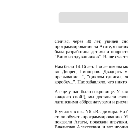
Сейчас, через 30 лет, увидев с
программирования на Агате, я поним
была разработана детьми и подрост
"Вино из одуванчиков". Наше счастл
Нам было 14-16 лет. После школы м
во Дворец Пионеров. Двадцать ми
прерывание...", "циклом сдвигал, ч
коробку...". Нас забавляло, что ник
А еще у нас было сокровище. У каж
каждого свой!), мы доставали сво
латинскими аббревиатурами и рисунк
Я учился в шк. N6 г.Владимира. На 
стали обучать программированию. У
показали Агаты, показали игрушки,
Владислав Алексеевич, и вот ирония