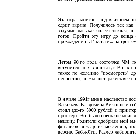
Эта игра написана под влиянием по
сдвиг экрана. Получилось так как
задумывалась как более сложная, но
готов. Пройти эту игру до конца
прохождении... И кстати... на третье
Летом 90-го года состоялся ЧМ 
вступительных в институт. Вот в п
также по желанию "посмотреть" др
непростой, но мы постарались все по
В начале 1991г мне в наследство д
Васильева Владимира Викторовича б
стоил где-то 5000 рублей и принте
принтер). Это были очень большие 
машину. Родители одобрили мой выб
финансовый удар по населению, что 
версию Бабы-Яги. Размер лабиринта