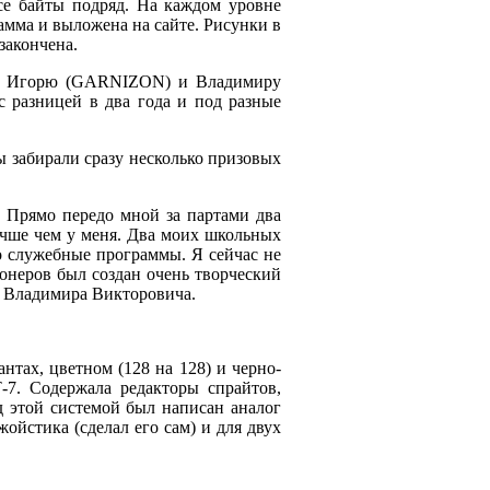
все байты подряд. На каждом уровне
амма и выложена на сайте. Рисунки в
закончена.
даря Игорю (GARNIZON) и Владимиру
с разницей в два года и под разные
 забирали сразу несколько призовых
. Прямо передо мной за партами два
лучше чем у меня. Два моих школьных
о служебные программы. Я сейчас не
онеров был создан очень творческий
а Владимира Викторовича.
нтах, цветном (128 на 128) и черно-
-7. Содержала редакторы спрайтов,
д этой системой был написан аналог
ойстика (сделал его сам) и для двух