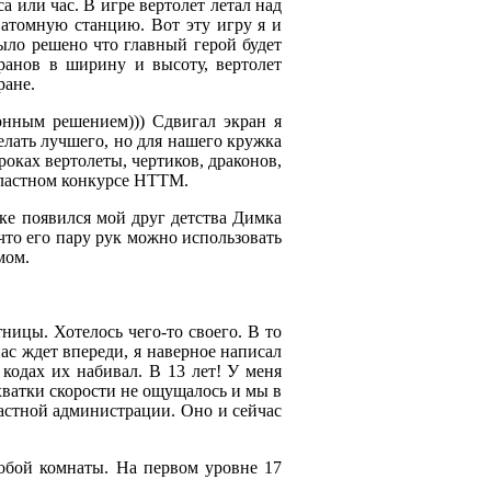
 или час. В игре вертолет летал над
 атомную станцию. Вот эту игру я и
ыло решено что главный герой будет
ранов в ширину и высоту, вертолет
ране.
онным решением))) Сдвигал экран я
желать лучшего, но для нашего кружка
роках вертолеты, чертиков, драконов,
бластном конкурсе НТТМ.
ке появился мой друг детства Димка
 что его пару рук можно использовать
мом.
ницы. Хотелось чего-то своего. В то
ас ждет впереди, я наверное написал
одах их набивал. В 13 лет! У меня
ехватки скорости не ощущалось и мы в
ластной администрации. Оно и сейчас
собой комнаты. На первом уровне 17