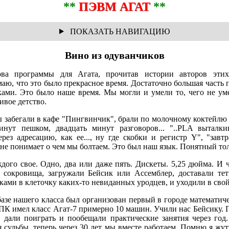
**
ПЭВМ АГАТ
**
Вино из одуванчиков
нова программы для Агата, прочитав истории авторов эти
аю, что это было прекрасное время. Достаточно большая часть п
ками. Это было наше время. Мы могли и умели то, чего не у
ивое детство.
ы забегали в кафе "Пингвинчик", брали по молочному коктейл
нут пешком, двадцать минут разговоров... "..PLA выталкив
ерез адресацию, как ее..., ну где скобки и регистр Y", "зав
то не понимает о чем мы болтаем. Это был наш язык. Понятный то
дого свое. Одно, два или даже пять. Дискеты. 5,25 дюйма. И ч
и сокровища, загружали Бейсик или Ассемблер, доставали те
ами в клеточку каких-то невиданных уродцев, и уходили в свой
базе нашего класса был организован первый в городе математич
ПК имел класс Агат-7 примерно 10 машин. Учили нас Бейсику. П
 дали поиграть и пообещали практические занятия через год
 судьбы, теперь через 30 лет мы вместе работаем. Помню я жутк