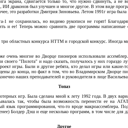
га экрана, сдвигается только то, что нужно сдвинуть, а не 
, ИИ драконов был улучшен и многое другое. В этом виде прогр
очее, это разработки Дмитрия Зиновьева. Летом 1991г игра была 
Яга-1 не сохранилась, но видимо рукописи не горят! Благо
овить и ее! Теперь можно сравнить две программы написанные 
три областных конкурса НТТМ и городской конкурс. Иногда мы
 уже очень многие во Дворце пионеров использовали ассемблер
ли своего "Пилота" и надо сказать, получалось у них гораздо 
роект игры. Были и другие ребята, кто делал игры или какие-т
ены до конца, но факт в том, что во Владимирском Дворце пи
 конечно наших преподавателей и руководителя в лице Васильев
Топаз
ютерных игр. Была сделана мной к лету 1992 года. В двух вариа
мывалась так, чтобы была возможность перенести ее на АГАТ
й язык программирования, что-то вроде макроассемблера. По
нее) Болдер Дэш и еще несколько программ, в том числе для дж
Другое