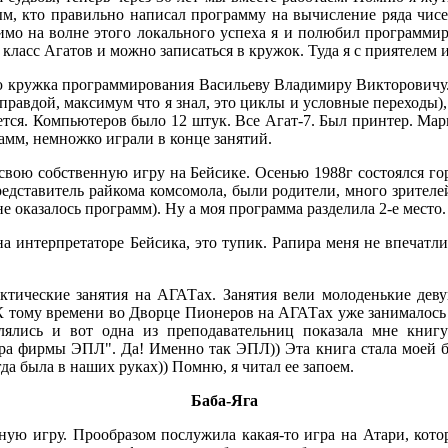
м, кто правильно написал программу на вычисление ряда чисел 
имо на волне этого локального успеха я и полюбил программир
ласс Агатов и можно записаться в кружок. Туда я с приятелем и
ю кружка программирования Васильеву Владимиру Викторовичу. 
еправдой, максимум что я знал, это циклы и условные переходы),
жется. Компьютеров было 12 штук. Все Агат-7. Был принтер. Ма
амм, немножко играли в конце занятий.
 свою собственную игру на Бейсике. Осенью 1988г состоялся г
едставитель райкома комсомола, были родители, много зрителе
не оказалось программ). Ну а моя программа разделила 2-е место.
а интерпретаторе Бейсика, это тупик. Рапира меня не впечатли
ктические занятия на АГАТах. Занятия вели молоденькие девуш
К тому времени во Дворце Пионеров на АГАТах уже занималось т
лялись и вот одна из преподавательниц показала мне книг
ра фирмы ЭПЛ". Да! Именно так ЭПЛ)) Эта книга стала моей б
да была в наших руках)) Помню, я читал ее запоем.
Баба-Яга
ную игру. Прообразом послужила какая-то игра на Атари, кото