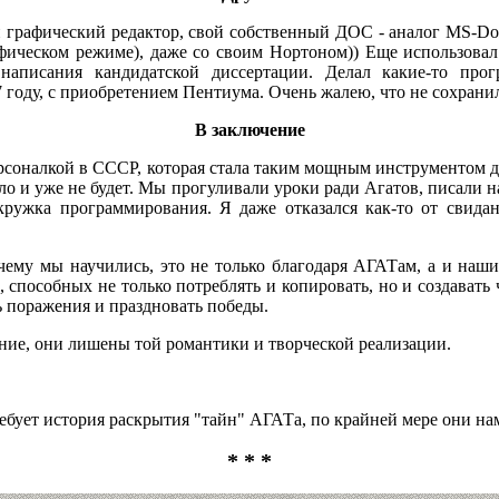
й графический редактор, свой собственный ДОС - аналог MS-Dos
афическом режиме), даже со своим Нортоном)) Еще использовал 
я написания кандидатской диссертации. Делал какие-то про
 году, с приобретением Пентиума. Очень жалею, что не сохранил
В заключение
рсоналкой в СССР, которая стала таким мощным инструментом д
ло и уже не будет. Мы прогуливали уроки ради Агатов, писали 
ружка программирования. Я даже отказался как-то от свида
 чему мы научились, это не только благодаря АГАТам, а и наш
, способных не только потреблять и копировать, но и создавать ч
 поражения и праздновать победы.
ие, они лишены той романтики и творческой реализации.
ребует история раскрытия "тайн" АГАТа, по крайней мере они нам
* * *