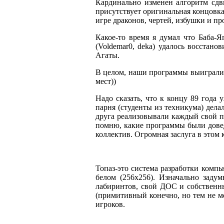
Кардинально изменен алгоритм сдви
присутствует оригинальная концовка
игре драконов, чертей, избушки и пр
Какое-то время я думал что Баба-
(Voldemar0, deka) удалось восстан
Агаты.
В целом, наши программы выиграли 
мест))
Надо сказать, что к концу 89 года
парня (студенты из техникума) дела
друга реализовывали каждый свой п
помню, какие программы были довед
коллектив. Огромная заслуга в этом
Топаз-это система разработки компь
белом (256х256). Изначально заду
лабиринтов, свой ДОС и собственны
(примитивный конечно, но тем не ме
игроков.