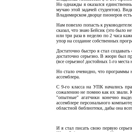
Но однажды я оказался единственны
мучаю этой задачей студентов). Вид
Владимирском дворце пионеров есть к
Нам повезло попасть к руководител
сказал, что знаю Бейсик (это было н
или три раза в неделю по 2 часа ка
упор на создание собственных прогр
Достаточно быстро я стал создавать
достаточно серьезно. В жюри был пр
(все серьезно! достойных 1-го места 
Но стало очевидно, что программы н
ассемблера.
С 9-го класса на УПК начались пра
сожалению не помню как их звали. 
"опытные" агатчики конечно выде
ассемблере персонального компьюте
областной библиотеки, дабы она всег
И я стал писать свою первую серьез