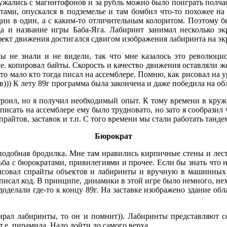
ужались с магнитофонов и за рубль можно было поиграть полчаса
етами, опускался в подземелье и там бомбил что-то похожее на
дин в один, а с каким-то отличительным колоритом. Поэтому б
да и название игры Баба-Яга. Лабиринт занимал несколько эк
фект движения достигался сдвигом изображения лабиринта на эк
ы не знали и не видели, так что мне казалось это революци
т.е. копировал байты. Скорость и качество движения оставляли 
о мало кто тогда писал на ассемблере. Помню, как рисовал на у
))) К лету 89г программа была закончена и даже победила на о
строил, но я получил необходимый опыт. К тому времени в круж
писать на ассемблере ему было трудновато, но зато я сообразил
райтов, заставок и т.п. С того времени мы стали работать танде
Бюрократ
подобная бродилка. Мне там нравились кирпичные стены и лест
ьба с бюрократами, привилегиями и прочее. Если бы знать что н
исовал спрайты объектов и лабиринты и вручную в машинных к
я писал код. В принципе, динамики в этой игре было немного, н
оделали где-то к концу 89г. На заставке изображено здание об
ирал лабиринты, то он и помнит)). Лабиринты представляют 
 т.е. пирамида. Надо дойти до самого верха.