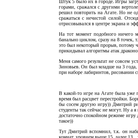
Штук 5 было их в городе. Игры загр
горами, сражался с другими вертол
решил повторить на Агате. Но не о
сражаться с нечистой силой. Отсю
отрисовывался в центре экрана и эф
На тот момент подобного ничего м
банально циклом, сразу на 8 точек, 
это был некоторый прорыв, потому чт
прикидывал алгоритмы атак драконов
Меня самого результат не совсем у
Зиновьев. Он был младше на 3 года, 
при наборе лабиринтов, рисовании сп
В какой-то игре на Агате была уже 
время был расцвет перестройки. Бор
бы сосем другую игру)) Дмитрий р
студенты так сейчас не могут. Ну а 
достаточно спокойном режиме игру д
такое))
Тут Дмитрий вспомнил, т.к. он наб
комнат, уровнем выше 15, далее 13...