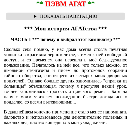
**
ПЭВМ АГАТ
**
*** Моя история АГАТства ***
ЧАСТЬ 1 *** почему я выбрал этот компьютер ***
Сколько себя помню, у нас дома всегда стояла печатная
машинка в красивом черном чехле, я имел к ней свободный
доступ, и со временем она перешла в моё безраздельное
пользование. Печаталось на ней все, что только можно, от
школьной стенгазеты и писем до протоколов собраний
тайного общества, состоящего из четырех моих дворовых
приятелей. Однако больше других запомнилась "справка из
больницы" объясняющая, почему я прогулял некий урок,
точнее запомнилась строгость отцовского ремня - Батя на
пару с моим учителем неожиданно быстро догадались о
подделке, со всеми вытекающими...
В дальнейшем конечно применение стало менее напоминать
баловство и использовалось для действительно полезных и
важных дел, плотно вошедших в мой уклад жизни.