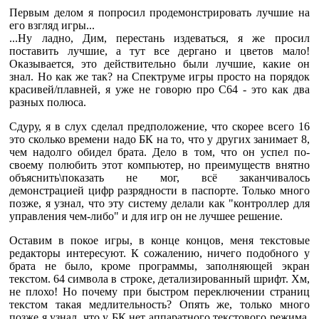
Первым делом я попросил продемонстрировать лучшие на
его взгляд игры...
...Ну ладно, Дим, перестань издеваться, я же просил
поставить лучшие, а тут все дергано и цветов мало!
Оказывается, это действительно были лучшие, какие он
знал. Но как же так? на Спектруме игры просто на порядок
красивей/плавней, я уже не говорю про С64 - это как два
разных полюса.
Сдуру, я в слух сделал предположение, что скорее всего 16
это сколько времени надо БК на то, что у других занимает 8,
чем надолго обидел брата. Дело в том, что он успел по-
своему полюбить этот компьютер, но преимуществ внятно
объяснить\показать не мог, всё заканчивалось
демонстрацией цифр разрядности в паспорте. Только много
позже, я узнал, что эту систему делали как "контроллер для
управления чем-либо" и для игр он не лучшее решение.
Оставим в покое игры, в конце концов, меня текстовые
редакторы интересуют. К сожалению, ничего подобного у
брата не было, кроме программы, заполняющей экран
текстом. 64 символа в строке, детализированный шрифт. Хм,
не плохо! Но почему при быстром переключении страниц
текстом такая медлительность? Опять же, только много
позже я узнал, что у БК нет аппаратного текстового режима,