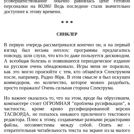
усовершенствование" обычно равнялась цене готовой
персоналки на 80286! Ведь последние стали значительно
доступнее к этому времени.
* * *
СИНКЛЕР
В первую очередь рассматривался конечно он, и на первый
взгляд был весьма неплох: программы предлагались
повсюду, шли слухи, что кто-то даже пользуется дисководом.
А всеобщая болезнь и появившееся периодическое издание
на русском очень обнадеживало. Игры меня не поразили,
как это могло произойти с тем, кто обзавёлся Спектрумом
после, например, Радио 86рк. В этом смысле я был искушен
коммодором, но количество, которое можно раздобыть,
просто поражало! Очень сильная сторона Спектрума.
Но важнее оказалось то, что на этом, вроде бы обрусевшем,
компьютере стоит ОГРОМНАЯ "проблема русификации", в
частности, кроме криво русифицированной версии
ТАСВОРДА, не попалось никакого приличного текстового
редактора. Плюс к этому, создаваемые разными редакторами
файлы, несовместимы между собой. Опять же -
отвратительная читабельность текста на экране из-за малого