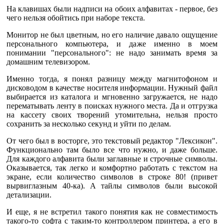
На клавишах были надписи на обоих алфавитах - первое, без
чего нельзя обойтись при наборе текста.
Монитор не был цветным, но его наличие давало ощущение
персонального компьютера, и даже именно в моем
понимании "персонального": не надо занимать время за
домашним телевизором.
Именно тогда, я понял разницу между магнитофоном и
дисководом в качестве носителя информации. Нужный файл
выбирается из каталога и мгновенно загружается, не надо
перематывать ленту в поисках нужного места. Да и отгрузка
на кассету своих творений утомительна, нельзя просто
сохранить за несколько секунд и уйти по делам.
От чего был в восторге, это текстовый редактор "Лексикон".
Функционально там было все что нужно, и даже больше.
Для каждого алфавита были заглавные и строчные символы.
Оказывается, так легко и комфортно работать с текстом на
экране, если количество символов в строке 80! (привет
вырвиглазным 40-ка). А тайлы символов были высокой
детализации.
И еще, я не встретил такого понятия как не совместимость
такого-то софта с таким-то контроллером принтера, а его в