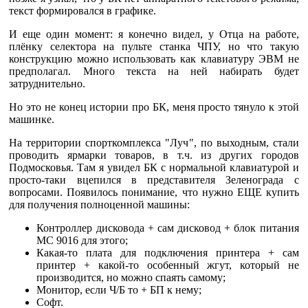
текст формировался в графике.
И еще один момент: я конечно видел, у Отца на работе,
плёнку селектора на пульте станка ЧПУ, но что такую
конструкцию можно использовать как клавиатуру ЭВМ не
предполагал. Много текста на ней набирать будет
затруднительно.
Но это не конец истории про БК, меня просто тянуло к этой
машинке.
На территории спорткомплекса "Луч", по выходным, стали
проводить ярмарки товаров, в т.ч. из других городов
Подмосковья. Там я увидел БК с нормальной клавиатурой и
просто-таки вцепился в представителя Зеленограда с
вопросами. Появилось понимание, что нужно ЕЩЕ купить
для получения полноценной машины:
Контроллер дисковода + сам дисковод + блок питания
МС 9016 для этого;
Какая-то плата для подключения принтера + сам
принтер + какой-то особенный жгут, который не
производится, но можно спаять самому;
Монитор, если Ч/Б то + БП к нему;
Софт.