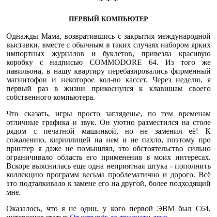
* * *
ПЕРВЫЙ КОМПЬЮТЕР
Однажды Мама, возвратившись с закрытия международной
выставки, вместе с обычным в таких случаях набором ярких
импортных журналов и буклетов, привезла красивую
коробку с надписью COMMODORE 64. Из того же
павильона, в нашу квартиру перебазировались фирменный
магнитофон и некоторое кол-во кассет. Через неделю, я
первый раз в жизни прикоснулся к клавишам своего
собственного компьютера.
Что сказать, игры просто загляденье, по тем временам
отличные графика и звук. Он уютно разместился на столе
рядом с печатной машинкой, но не заменил её! К
сожалению, кириллицей на нем и не пахло, поэтому про
принтер я даже не помышлял, это обстоятельство сильно
ограничивало область его применения в моих интересах.
Вскоре выяснилась еще одна неприятная штука - пополнить
коллекцию программ весьма проблематично и дорого. Всё
это подталкивало к замене его на другой, более подходящий
мне.
Оказалось, что я не один, у кого первой ЭВМ был С64,