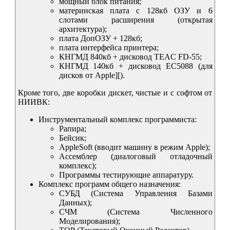
мощный блок питания;
материнская плата с 128кб ОЗУ и 6
слотами расширения (открытая
архитектура);
плата ДопОЗУ + 128кб;
плата интерфейса принтера;
КНГМД 840кб + дисковод TEAC FD-55;
КНГМД 140кб + дисковод ЕС5088 (для
дисков от Apple][).
Кроме того, две коробки дискет, чистые и с софтом от
НИИВК:
Инструментальный комплекс программиста:
Рапира;
Бейсик;
AppleSoft (вводит машину в режим Apple);
Ассемблер (диалоговый отладочный
комплекс);
Программы тестирующие аппаратуру.
Комплекс программ общего назначения:
СУБД (Система Управления Базами
Данных);
СЧМ (Система Численного
Моделирования);