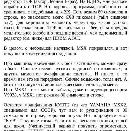
редактор ТОР (автор Леонид Бараз). На ВДНХ, мне удалось
поработать с ТОР. Это хорошая программа, особенно если
сравнивать с подобными для ZX. Есть режим 80 символов в
строке, но знакоместо всего 6Х8 пикселей (тайл символа
5х7), для кириллицы маловато, через пару часов устают
глаза. К сожалению, ТОР значительно слабее, и на порядок
медлительнее (особенно поздние версии), чем одноименный
редактор (см. ниже) для ПЭВМ АГАТ.
В целом, с небольшой натяжкой, MSX понравился, а вот
покупка и коммуникация озадачили.
Про машины, ввезённые в Союз частниками, можно сразу
забыть. Они не имели русских надписей на клавишах, и
других моментов русификации системы. И никто, в то
время, вам это не переделает! Сейчас возможно, тогда нет. А
без этого покупка становилась бессмысленной для меня.
Про MSX1 тоже можно забыть, даже с видеопроцессором
V9938, у MSX1 нет режима 80 символов в строке.
Остается модификация КУВТ2 (та что YAMAHA MSX2,
специально для СССР), тут вам и русификация и 80
символов в строке, хорошая штука. Но попробуйте этот
"КУВТ2" купите тогда! Если их на весь союз крохи, и всё
для школ. Ученический вариант покупать опрометчиво,