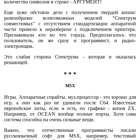
количества символов в строке - АРГУМЕНТ!
Еще хуже обстояло дело с получением твердой копии:
разнообразие всевозможных моделей "Спектрум
совместимых" с отсутствием стандартизации аппаратной
части привело к неразберихе с подключением принтера.
Прилаживали кто во что горазд. Предполагалось что
пользователь, он же сразу и программист, и радио-
электронщик.
Это слабая сторона Спектрума - которая и оказалась
решающей.
* * *
MSX
Игры. Аппаратные спрайты, муз.процессор - это хорошо для
игр, а они как раз не удивили после C64. Известные
европейские хиты, если и есть, по графике - копия ZX.
Например, от OCEAN вообще полные порты. Хотя сама
система способна на очень сильные вещи.
Важно, что отечественные программисты писали
русскоязычный софт для MSX, например, текстовый