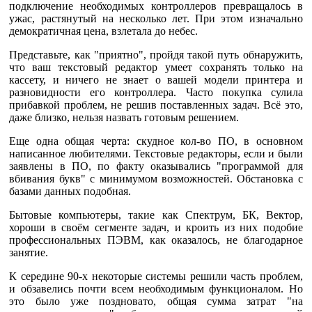
подключение необходимых контроллеров превращалось в
ужас, растянутый на несколько лет. При этом изначально
демократичная цена, взлетала до небес.
Представьте, как "приятно", пройдя такой путь обнаружить,
что ваш текстовый редактор умеет сохранять только на
кассету, и ничего не знает о вашей модели принтера и
разновидности его контроллера. Часто покупка сулила
прибавкой проблем, не решив поставленных задач. Всё это,
даже близко, нельзя назвать готовым решением.
Еще одна общая черта: скудное кол-во ПО, в основном
написанное любителями. Текстовые редакторы, если и были
заявлены в ПО, по факту оказывались "программой для
вбивания букв" с минимумом возможностей. Обстановка с
базами данных подобная.
Бытовые компьютеры, такие как Спектрум, БК, Вектор,
хороши в своём сегменте задач, и кроить из них подобие
профессиональных ПЭВМ, как оказалось, не благодарное
занятие.
К середине 90-х некоторые системы решили часть проблем,
и обзавелись почти всем необходимым функционалом. Но
это было уже поздновато, общая сумма затрат "на