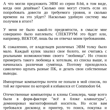
А что могли предложить ЭВМ из серии 8-bit, в том виде,
когда они дешёвые? Сколько они могут стоить если их
попробовать довести до требуемого уровня, и сколько
времени на это уйдет? Насколько удобную систему мы
получим в итоге?
У меня не было какой-то предвзятости, в смысле мне
совершено было наплевать: СПЕКТРУМ это будет или,
например, ВЕКТОР, лишь бы он отвечал моим требованиям.
К сожалению, от владельцев различных ЭВМ толку было
мало. Каждый кулик хвалил свое болото, не считаясь с
реальными возможностями своего "любимца". Но стоило
примерить такого любимца к хотелкам, из списка выше, и
начиналась различная сумятица. Поэтому приходилось
самолично щупать разные ПК, и делать свои собственные
выводы.
Импортные компьютеры почти не попали в мой список, по
той же причине по которой я избавился от Commodore 64.
Отечественные компьютеры и клоны Cинклера, чаще всего
были в форм-факторе "всё в блоке клавиатуры",
доминировал магнитофонный носитель. Но если вам
требовался дисковод и принтер, то поиск, покупка и