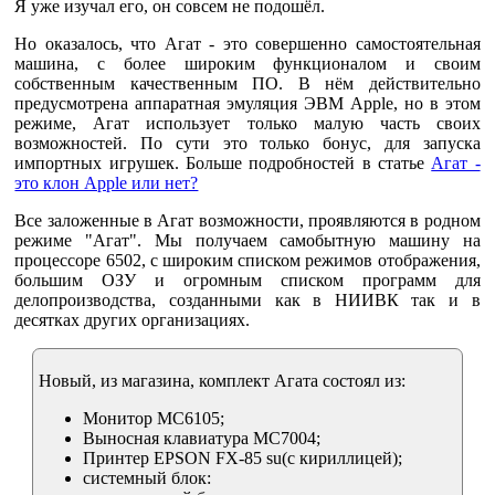
Я уже изучал его, он совсем не подошёл.
Но оказалось, что Агат - это совершенно самостоятельная
машина, с более широким функционалом и своим
собственным качественным ПО. В нём действительно
предусмотрена аппаратная эмуляция ЭВМ Apple, но в этом
режиме, Агат использует только малую часть своих
возможностей. По сути это только бонус, для запуска
импортных игрушек. Больше подробностей в статье
Агат -
это клон Apple или нет?
Все заложенные в Агат возможности, проявляются в родном
режиме "Агат". Мы получаем самобытную машину на
процессоре 6502, с широким списком режимов отображения,
большим ОЗУ и огромным списком программ для
делопроизводства, созданными как в НИИВК так и в
десятках других организациях.
Новый, из магазина, комплект Агата состоял из:
Монитор МС6105;
Выносная клавиатура МС7004;
Принтер EPSON FX-85 su(с кириллицей);
системный блок: