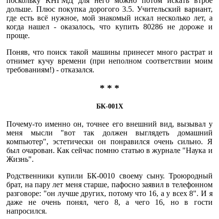
поскольку КНГМД для него можно потом искать втрое
дольше. Плюс покупка дорогого 3.5. Учительский вариант,
где есть всё нужное, мой знакомый искал несколько лет, а
когда нашел - оказалось, что купить 80286 не дороже и
проще.
Поняв, что поиск такой машины принесет много растрат и
отнимет кучу времени (при неполном соответствии моим
требованиям!) - отказался.
* * *
БК-001Х
Почему-то именно он, точнее его внешний вид, вызывал у
меня мысли "вот так должен выглядеть домашний
компьютер", эстетически он понравился очень сильно. Я
был очарован. Как сейчас помню статью в журнале "Наука и
Жизнь".
Родственники купили БК-0010 своему сыну. Троюродный
брат, на пару лет меня старше, пафосно заявил в телефонном
разговоре: "он лучше других, потому что 16, а у всех 8". И я
даже не очень понял, чего 8, а чего 16, но в гости
напросился.