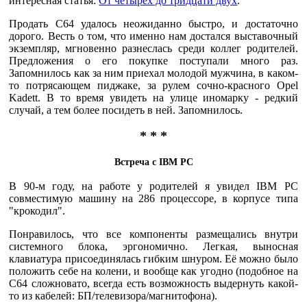
интересная статья:
От четырёх до тридцати двух
.
Продать С64 удалось неожиданно быстро, и достаточно
дорого. Весть о том, что именно нам достался выставочный
экземпляр, мгновенно разнеслась среди коллег родителей.
Предложения о его покупке поступали много раз.
Запомнилось как за ним приехал молодой мужчина, в каком-
то потрясающем пиджаке, за рулем сочно-красного Opel
Kadett. В то время увидеть на улице иномарку - редкий
случай, а тем более посидеть в ней. Запомнилось.
* * *
Встреча с IBM PC
В 90-м году, на работе у родителей я увидел IBM PC
совместимую машину на 286 процессоре, в корпусе типа
"крокодил".
Понравилось, что все компоненты размещались внутри
системного блока, эргономично. Легкая, выносная
клавиатура присоединялась гибким шнуром. Её можно было
положить себе на колени, и вообще как угодно (подобное на
С64 сложновато, всегда есть возможность выдернуть какой-
то из кабелей: БП/телевизора/магнитофона).