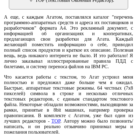
ТОР (Текстовый Оконный Редактор).
А еще, с каждым Агатом, поставлялся каталог "перечень
программно-аппаратных средств и адреса их поставщиков и
разработчиков" формата А4. Это рекламный документ, с
информацией об организациях и кооперативах,
предлагающих свои разработки для Агата. Каждый
желающий поместить информацию о себе, приводил
полный список продуктов и краткое их описание. Полезная
вещь, ведь никакого интернета не было. И это работало! Я
лично заказывал иллюстрированные правила ПДД с
билетами, и систему переноса файлов на IBM PC.
Что касается работы с текстом, то Агат устроил меня
полностью и предложил даже больше чем я ожидал.
Быстрые, аппаратные текстовые режимы. 64 честных (7х8
пикселей) символа в строке и несколько отличных
текстовых редакторов, с единым стандартом текстового
файла. Некоторые обладали возможностями, выходящими за
рамки, принятые в 8bit машинах, например проверка
правописания. В комплекте с Агатом, уже был один из
лучших редакторов -
ТОР
. Автору можно было позвонить/
написать, и он реально отзывчиво принимал меры и
пожелания пользователей.