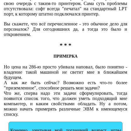
свою очередь с таким-то принтером. Сама суть проблемы
отсутствовала: софт всегда "печатал" на стандартный LPT
порт, к которому штатно подключался принтер.
Вы скажете, что всё перечисленное - это обычное дело для
персоналок? Для сегодняшних да, а тогда это было и
откровением.
* * *
ПРИМЕРКА
Но цена на 286-ю просто убивала наповал, было понятно -
владение такой машиной не светит мне в ближайшем
будущем.
А как же быть сейчас? Возможно есть что-то более
"приземленное", способное решать мои задачи?
Что же, сперва надо эти задачи сформулировать, тогда
появится список того, что должен уметь подходящий мне
компьютер, и каким свойствами обладать. Ну а потом,
можно начать примерять различные ЭВМ к имеющемуся
списку.
Конечно, учитывая мой тогдашний возраст, игры