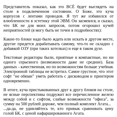
Представитель показал, как это ВСЁ будет выглядеть на
столе в подключенном состоянии. О Боже, это куча
корпусов с лентами проводов. Я тут же избавился от
влюбленности в эстетику этой ЭВМ. Он засмеялся, и сказал,
что БК не для моих запросов, потом огорошил кучей
неприятностей (я могу быть не точен в подробностях):
Какие-то блоки надо было ждать или искать в другом месте,
другие придется дорабатывать самому, что-то не складно с
добавкой ОЗУ (при таких хотелках) и еще в таком духе.
Текстовые редакторы были, приятные и компактные, но ни
одного серьезного (возможности даже не средние). База
данных - качественная, но по возможностям больше учебная.
Электронной таблицы не встретил. Самое грустное, что этот
софт "не обязан" уметь работать с дисководом и принтером
одновременно.
В итоге, куча пристыкованных друг к другу блоков на столе,
не ясные перспективы подружит все перечисленное железо
между собой и с софтом, слабые возможности "офиса", за
сумму на 500 рублей дороже, чем полный комплект Агата...
...да-да, не удивляйтесь те, кто привык сравнивать цену
голой БК, с ценой нафаршированного Агата.