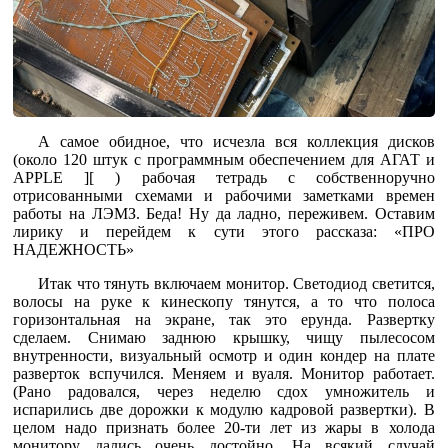
А самое обидное, что исчезла вся коллекция дисков
(около 120 штук с программным обеспечением для АГАТ и
APPLE ][ ) рабочая тетрадь с собственноручно
отрисованными схемами и рабочими заметками времен
работы на ЛЭМЗ. Беда! Ну да ладно, переживем. Оставим
лирику и перейдем к сути этого рассказа: «ПРО
НАДЕЖНОСТЬ»
Итак что тянуть включаем монитор. Светодиод светится,
волосы на руке к кинескопу тянутся, а то что полоса
горизонтальная на экране, так это ерунда. Развертку
сделаем. Снимаю заднюю крышку, чищу пылесосом
внутренности, визуальный осмотр и один кондер на плате
разверток вспучился. Меняем и вуаля. Монитор работает.
(Рано радовался, через неделю сдох умножитель и
испарились две дорожки к модулю кадровой развертки). В
целом надо признать более 20-ти лет из жары в холода
монитору дались очень достойно. На всякий случай