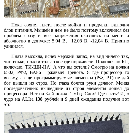
Пока сохнет плата после мойки и продувки включил
блок питания. Мышей в нем не было поэтому включился без
проблем сразу и все напряжения оказались на месте и
абсолютно в допуске: 5,04 В, +12,08 В, -12,04 В. Приятно
удивился.
Плата высохла, исчез мерзкий запах, на вид ничего так,
чистенько, ножки только кое где поржавели. Подключаю БП,
включаю, ТИ-ШИ-НА! А что вы хотели? Смотрю на ножки
6502, РФ2, ВА86 - ржавые! Тревога. Я где процессор то
возьму, а еще программируемые элементы (РФ, РТ) не дай
бог вышли из строя. Но глаза боятся руки делают. Меняя
последовательно вышедшие из строя элементы дошел до
процессора. Нет на 3-ей ножке 1 мГц. Сдох! Где взять? И, о
чудо на ALIза
138
рублей и 9 дней ожидания получил вот
это: