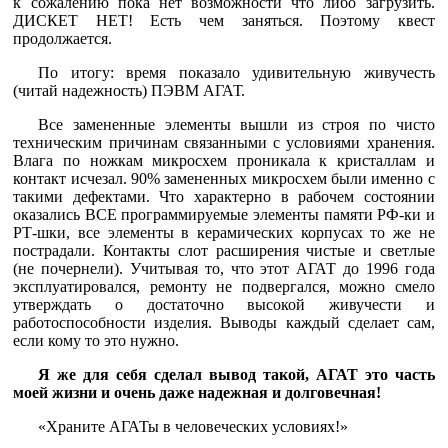
к сожалению пока нет возможности что либо загрузить.
ДИСКЕТ НЕТ! Есть чем заняться. Поэтому квест
продолжается.
По итогу: время показало удивительную живучесть
(читай надежность) ПЭВМ АГАТ.
Все замененные элементы вышли из строя по чисто
техническим причинам связанными с условиями хранения.
Влага по ножкам микросхем проникала к кристаллам и
контакт исчезал. 90% замененных микросхем были именно с
такими дефектами. Что характерно в рабочем состоянии
оказались ВСЕ программируемые элементы памяти РФ-ки и
РТ-шки, все элементы в керамических корпусах то же не
пострадали. Контакты слот расширения чистые и светлые
(не почернели). Учитывая то, что этот АГАТ до 1996 года
эксплуатировался, ремонту не подвергался, можно смело
утверждать о достаточно высокой живучести и
работоспособности изделия. Выводы каждый сделает сам,
если кому то это нужно.
Я же для себя сделал вывод такой, АГАТ это часть
моей жизни и очень даже надежная и долговечная!
«Храните АГАТы в человеческих условиях!»