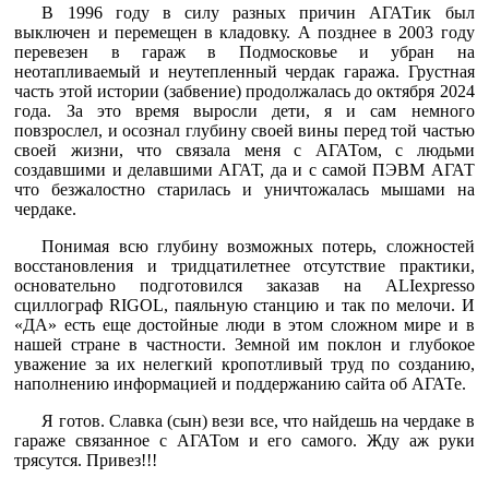
В 1996 году в силу разных причин АГАТик был
выключен и перемещен в кладовку. А позднее в 2003 году
перевезен в гараж в Подмосковье и убран на
неотапливаемый и неутепленный чердак гаража. Грустная
часть этой истории (забвение) продолжалась до октября 2024
года. За это время выросли дети, я и сам немного
повзрослел, и осознал глубину своей вины перед той частью
своей жизни, что связала меня с АГАТом, с людьми
создавшими и делавшими АГАТ, да и с самой ПЭВМ АГАТ
что безжалостно старилась и уничтожалась мышами на
чердаке.
Понимая всю глубину возможных потерь, сложностей
восстановления и тридцатилетнее отсутствие практики,
основательно подготовился заказав на ALIexpressо
сциллограф RIGOL, паяльную станцию и так по мелочи. И
«ДА» есть еще достойные люди в этом сложном мире и в
нашей стране в частности. Земной им поклон и глубокое
уважение за их нелегкий кропотливый труд по созданию,
наполнению информацией и поддержанию сайта об АГАТе.
Я готов. Славка (сын) вези все, что найдешь на чердаке в
гараже связанное с АГАТом и его самого. Жду аж руки
трясутся. Привез!!!