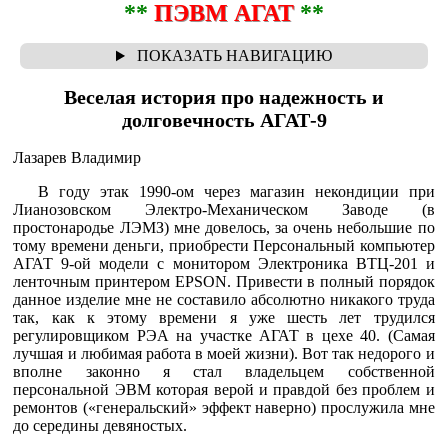
**
ПЭВМ АГАТ
**
Веселая история про надежность и
долговечность АГАТ-9
Лазарев Владимир
В году этак 1990-ом через магазин некондиции при
Лианозовском Электро-Механическом Заводе (в
простонародье ЛЭМЗ) мне довелось, за очень небольшие по
тому времени деньги, приобрести Персональный компьютер
АГАТ 9-ой модели с монитором Электроника ВТЦ-201 и
ленточным принтером EPSON. Привести в полный порядок
данное изделие мне не составило абсолютно никакого труда
так, как к этому времени я уже шесть лет трудился
регулировщиком РЭА на участке АГАТ в цехе 40. (Самая
лучшая и любимая работа в моей жизни). Вот так недорого и
вполне законно я стал владельцем собственной
персональной ЭВМ которая верой и правдой без проблем и
ремонтов («генеральский» эффект наверно) прослужила мне
до середины девяностых.