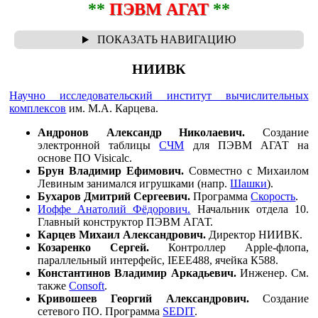
**
ПЭВМ АГАТ
**
НИИВК
Научно исследовательский институт вычислительных
комплексов
им. М.А. Карцева.
Андронов Александр Николаевич.
Создание
электронной таблицы
СЧМ
для ПЭВМ АГАТ на
основе ПО Visicalc.
Брун Владимир Ефимович.
Совместно с Михаилом
Левиным занимался игрушками (напр.
Шашки
).
Бухаров Дмитрий Сергеевич.
Программа
Скорость
.
Иоффе Анатолий Фёдорович.
Начальник отдела 10.
Главный конструктор ПЭВМ АГАТ.
Карцев Михаил Александрович.
Директор НИИВК.
Козаренко Сергей.
Контроллер Apple-флопа,
параллельный интерфейс, IEEE488, ячейка К588.
Константинов Владимир Аркадьевич.
Инженер. См.
также
Consoft
.
Кривошеев Георгий Александрович.
Создание
сетевого ПО. Программа
SEDIT
.