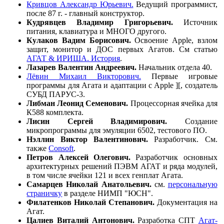
Кривцов Александр Юрьевич.
Ведущий программист,
после 87 г. - главный конструктор.
Кудрявцев Владимир Григорьевич.
Источник
питания, клавиатура и МНОГО другого.
Кулаков Вадим Борисович.
Освоение Apple, взлом
защит, монитор и ДОС первых Агатов. См статью
АГАТ & ИРИША. История
.
Лазарев Валентин Андреевич.
Начальник отдела 40.
Лёвин Михаил Викторович.
Первые игровые
программы для Агата и адаптации с Apple ][, создатель
СУБД ПАРУС-3.
Либман Леонид Семенович.
Процессорная ячейка для
К588 комплекта.
Лисин Сергей Владимирович.
Создание
микропрограммы для эмуляции 6502, тестового ПО.
Нэллин Виктор Валентинович.
Разработчик. См.
также
Consoft
.
Петров Алексей Олегович.
Разработчик основных
архитектурных решений ПЭВМ АГАТ и ряда модулей,
в том числе ячейки 121 и всех генплат Агата.
Самарцев Николай Анатольевич.
см.
персональную
страничку
в разделе НИМП "ЮСН".
Филатенков Николай Степанович.
Документация на
Агат.
Цалиев Виталий Антонович.
Разработка СПТ
Агат-