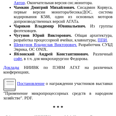
Автор
. Окончательная версия сис.монитора.
Чамкин Дмитрий Михайлович.
Сисадмин Корвуса,
первые версии монитора/бесика/ДОС, система
кодирования К588, один из основных моторов
допроизводственных версий АГАТа.
Чариков Владимир Ювинальевич.
Из группы
физтеховцев.
Чугунов Юрий Викторович.
Общая архитектура,
разработка процессорной ячейки, клавиатуры,
ППИ
.
Шевкунов Владислав Викторович.
Разработчик СУБД
Эврика, ОС ONIX.
Яблонский Андрей Константинович.
Различный
софт
, в т.ч. для микрохирургии Федорова.
Доклады
НИИВК по ПЭВМ АГАТ на различных
конференциях.
Постановление
о награждении участников выставки
"Применение микропроцессорных средств в народном
хозяйстве". PDF.
* * *