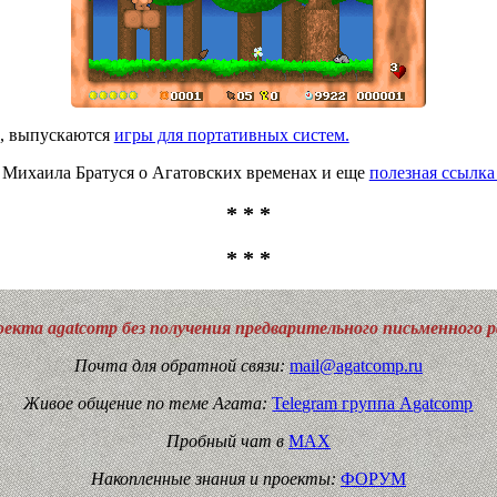
e, выпускаются
игры для портативных систем.
Михаила Братуся о Агатовских временах и еще
полезная ссылк
* * *
* * *
екта agatcomp без получения предварительного письменного 
Почта для обратной связи:
mail@agatcomp.ru
Живое общение по теме Агата:
Telegram группа Agatcomp
Пробный чат в
MAX
Накопленные знания и проекты:
ФОРУМ