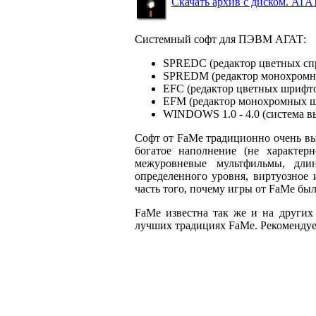
Скачать архив с диском. АГА
Системный софт для ПЭВМ АГАТ:
SPREDC (редактор цветных сп
SPREDM (редактор монохромны
EFC (редактор цветных шрифто
EFM (редактор монохромных ш
WINDOWS 1.0 - 4.0 (система в
Софт от FaMe традиционно очень в
богатое наполнение (не характер
межуровневые мультфильмы, дли
определенного уровня, виртуозное 
часть того, почему игры от FaMe бы
FaMe известна так же и на других
лучших традициях FaMe. Рекомендуе