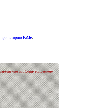
а про историю FaMe
.
разрешения agatcomp запрещено