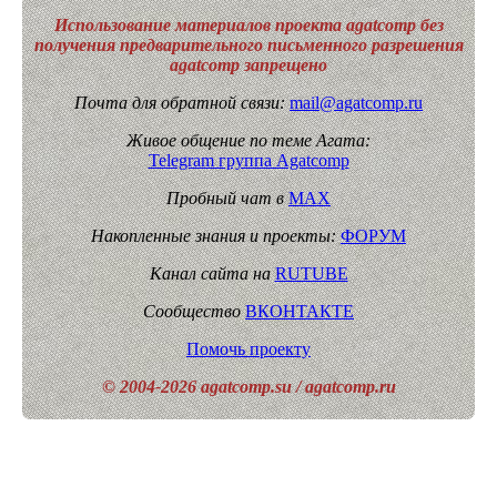
Использование материалов проекта agatcomp без
получения предварительного письменного разрешения
agatcomp запрещено
Почта для обратной связи:
mail@agatcomp.ru
Живое общение по теме Агата:
Telegram группа Agatcomp
Пробный чат в
MAX
Накопленные знания и проекты:
ФОРУМ
Канал сайта на
RUTUBE
Сообщество
ВКОНТАКТЕ
Помочь проекту
© 2004-2026 agatcomp.su / agatcomp.ru