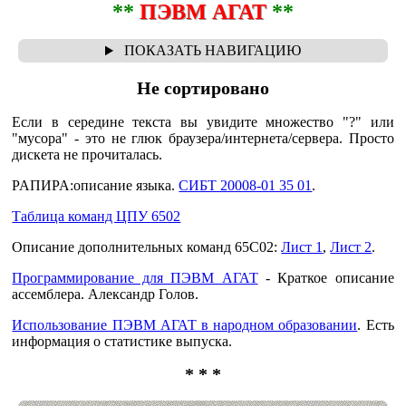
**
ПЭВМ АГАТ
**
Не сортировано
Если в середине текста вы увидите множество "?" или
"мусора" - это не глюк браузера/интернета/сервера. Просто
дискета не прочиталась.
PAПИPA:oпиcaниe языкa.
СИБТ 20008-01 35 01
.
Таблица команд ЦПУ 6502
Описание дополнительных команд 65С02:
Лист 1
,
Лист 2
.
Программирование для ПЭВМ АГАТ
- Краткое описание
ассемблера. Александр Голов.
Использование ПЭВМ АГАТ в народном образовании
. Есть
информация о статистике выпуска.
* * *