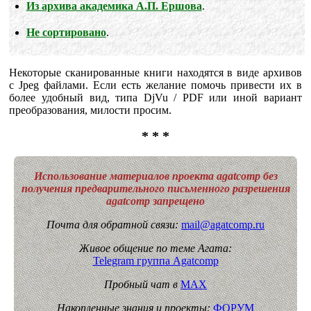
Из архива академика А.П. Ершова
.
Не сортировано
.
Некоторые сканированные книги находятся в виде архивов
с Jpeg файлами. Если есть желание помочь привести их в
более удобный вид, типа DjVu / PDF или иной вариант
преобразования, милости просим.
* * *
Использование материалов проекта agatcomp без
получения предварительного письменного разрешения
agatcomp запрещено
Почта для обратной связи:
mail@agatcomp.ru
Живое общение по теме Агата:
Telegram группа Agatcomp
Пробный чат в
MAX
Накопленные знания и проекты:
ФОРУМ