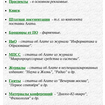
Проспекты
в основном рекламные.
Книги
.
Штатная документация
т.е. из комплекта
поставки Агата.
Брошюры от ПО
фирменные.
ИиО
статьи об Агате из журнала "Информатика и
Образование".
МПСС
статьи об Агате из журнала
"Микропроцессорные средства и системы".
Журналы
статьи об Агате в неспециализированных
изданиях: "Наука и Жизнь", "Радио" и др.
Газеты
статьи об Агате из "Вечерняя москва",
"Первое сентября" и др.
Материалы конференций
"Диалог-82-микро",
"Физиология" и др.