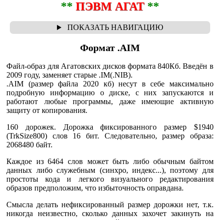
**
ПЭВМ АГАТ
**
Формат .AIM
Файл-образ для Агатовских дисков формата 840Кб. Введён в
2009 году, заменяет старые .IM(.NIB).
.AIM (размер файла 2020 кб) несут в себе максимально
подробную информацию о диске, с них запускаются и
работают любые программы, даже имеющие активную
защиту от копирования.
160 дорожек. Дорожка фиксированного размер $1940
(TrkSize800) слов 16 бит. Следовательно, размер образа:
2068480 байт.
Каждое из 6464 слов может быть либо обычным байтом
данных либо служебным (синхро, индекс...), поэтому для
простоты кода и легкого визуального редактирования
образов предположим, что избыточность оправдана.
Смысла делать нефиксированный размер дорожки нет, т.к.
никогда неизвестно, сколько данных захочет закинуть на