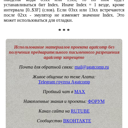
устанавливаться бит Index. Иначе Index = 1 везде, кроме
интервала [0..$3F] (слов). Если 03xx или 13xx встречаются
после 02xx - эмулятор не изменяет значение Index. Это
может использоваться для отладки.
* * *
Использование материалов проекта agatcomp без
получения предварительного письменного разрешения
agatcomp запрещено
Почта для обратной связи:
mail@agatcomp.ru
Живое общение по теме Агата:
Telegram группа Agatcomp
Пробный чат в
MAX
Накопленные знания и проекты:
ФОРУМ
Канал сайта на
RUTUBE
Сообщество
ВКОНТАКТЕ