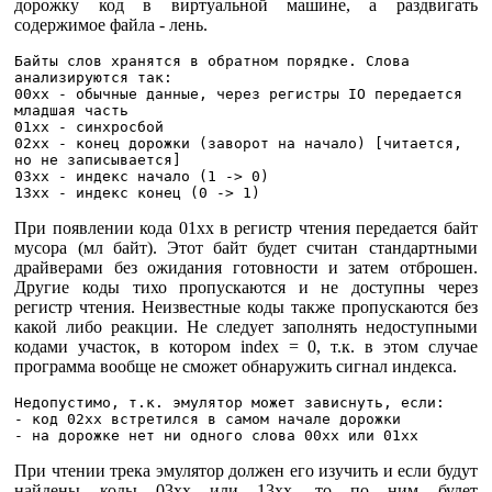
дорожку код в виртуальной машине, а раздвигать
содержимое файла - лень.
Байты слов хранятся в обратном порядке. Слова 
анализируются так:

00xx - обычные данные, через регистры IO передается 
младшая часть

01xx - синхросбой

02xx - конец дорожки (заворот на начало) [читается, 
но не записывается]

03xx - индекс начало (1 -> 0)

При появлении кода 01xx в регистр чтения передается байт
мусора (мл байт). Этот байт будет считан стандартными
драйверами без ожидания готовности и затем отброшен.
Другие коды тихо пропускаются и не доступны через
регистр чтения. Неизвестные коды также пропускаются без
какой либо реакции. Не следует заполнять недоступными
кодами участок, в котором index = 0, т.к. в этом случае
программа вообще не сможет обнаружить сигнал индекса.
Недопустимо, т.к. эмулятор может зависнуть, если:

- код 02xx встретился в самом начале дорожки

При чтении трека эмулятор должен его изучить и если будут
найдены коды 03xx или 13xx, то по ним будет