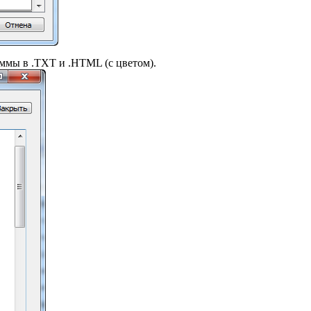
ммы в .TXT и .HTML (с цветом).