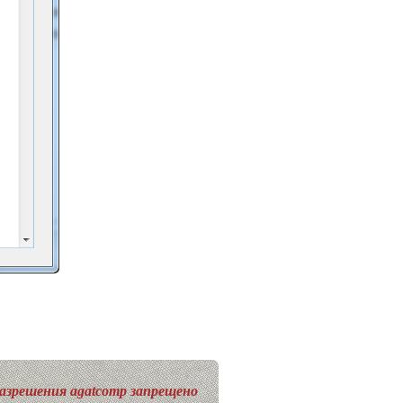
разрешения agatcomp запрещено