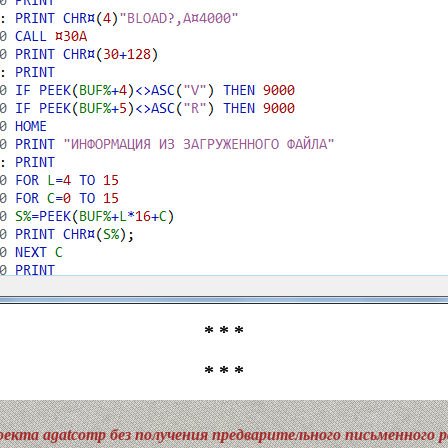
* * *
* * *
екта agatcomp без получения предварительного письменного 