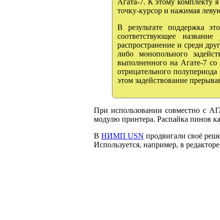
Агата-7. К этому комплекту 
точку-курсор и нажимая леву
В результате поддержка э
соответствующее название
распространение и среди дру
либо монопольного задейст
выполненного на Агате-7 со
отрицательного полупериода
этом задействование прерыван
При использовании совместно с АГ
модулю принтера. Распайка пинов ка
В
НИМП USN
продвигали своё реш
Используется, например, в редактор