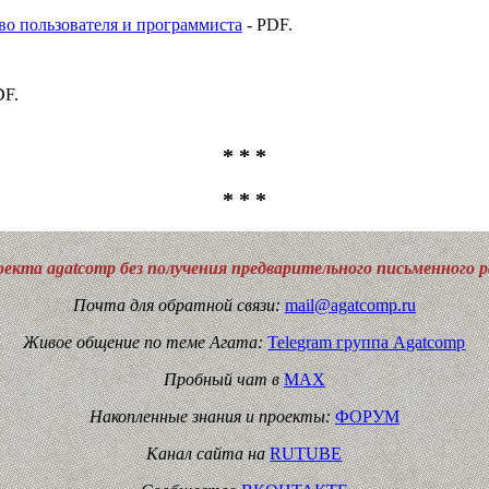
тво пользователя и программиста
- PDF.
DF.
* * *
* * *
екта agatcomp без получения предварительного письменного 
Почта для обратной связи:
mail@agatcomp.ru
Живое общение по теме Агата:
Telegram группа Agatcomp
Пробный чат в
MAX
Накопленные знания и проекты:
ФОРУМ
Канал сайта на
RUTUBE