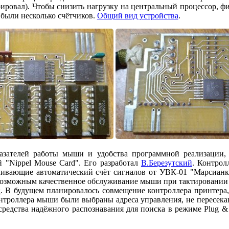
ировал). Чтобы снизить нагрузку на центральный процессор, ф
 были несколько счётчиков.
Общий вид устройства
.
азателей работы мыши и удобства программной реализации,
 "Nippel Mouse Card". Его разработал
В.Березутский
. Контрол
чивающие автоматический счёт сигналов от УВК-01 "Марсианк
ло возможным качественное обслуживание мыши при тактировании
ц. В будущем планировалось совмещение контроллера принтера
онтроллера мыши были выбраны адреса управления, не пересекаю
редства надёжного распознавания для поиска в режиме Plug & 