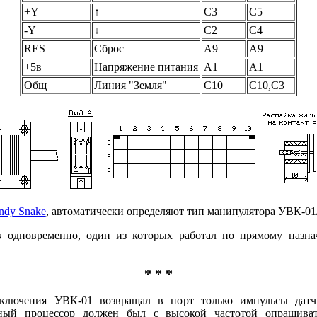
+Y
↑
C3
C5
-Y
↓
C2
C4
RES
Сброс
A9
A9
+5в
Напряжение питания
A1
A1
Общ
Линия "Земля"
C10
C10,C3
ndy Snake
, автоматически определяют тип манипулятора УВК-0
в одновременно, один из которых работал по прямому назна
* * *
ключения УВК-01 возвращал в порт только импульсы датч
ьный процессор должен был с высокой частотой опрашива