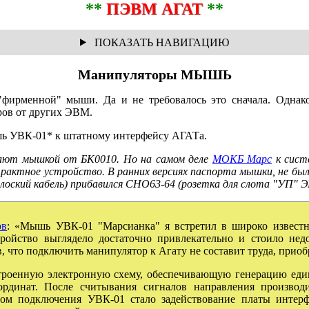
**
ПЭВМ АГАТ
**
Манипуляторы МЫШЬ
фирменной" мыши. Да и не требовалось это сначала. Однако
ров от других ЭВМ.
ь УВК-01* к штатному интерфейсу АГАТа.
вают мышкой от БК0010. Но на самом деле
МОКБ Марс
к сист
страктное устройство. В ранних версиях паспорта мышки, не бы
лоский кабель) прибавился СНО63-64 (розетка для слота "УП" Э
ов
: «Мышь УВК-01 "Марсианка" я встретил в широко известн
тройство выглядело достаточно привлекательно и стоило нед
 что подключить манипулятор к Агату не составит труда, приобр
роенную электронную схему, обеспечивающую генерацию един
рдинат. После считывания сигналов направления производ
ом подключения УВК-01 стало задействование платы интерф