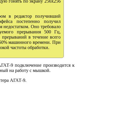
щую гонять по экрану 256х256
ром в редактор получивший
рфейса постепенно получил
м недостатком. Оно требовало
руемого прерывания 500 Гц,
 прерываний в течение всего
 50% машинного времени. При
сокой частоты обработки.
АГАТ-9 подключение производится к
нный на работу с мышкой.
тера АГАТ-9.