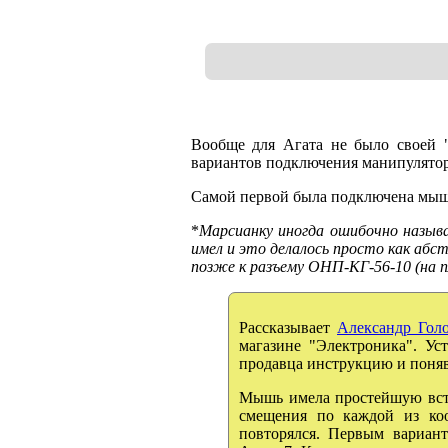
Вообще для Агата не было своей "
вариантов подключения манипулято
Самой первой была подключена мыш
*
Марсианку иногда ошибочно назы
имел и это делалось просто как аб
позже к разъему ОНП-КГ-56-10 (на п
Рассказывает
Александр Гол
магазине "Электроника". Ус
продавца инструкцию и поняв,
Мышь имела простейшую вст
смещения по каждой из коо
повторялся. Первым вариант