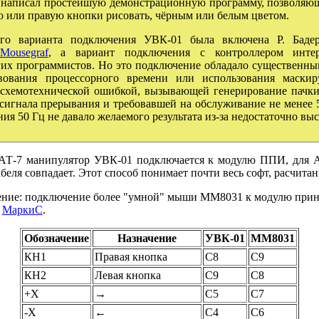
я написал простейшую демонстрационную программу, позволяю
ю или правую кнопки рисовать, чёрным или белым цветом.
того варианта подключения УВК-01 была включена Р. Баде
Mousegraf
, а вариант подключения с контроллером инте
гих программистов. Но это подключение обладало существенны
вования процессорного времени или использования маски
 схемотехнической ошибкой, вызывающей генерирование пачки
 сигнала прерывания и требовавшей на обслуживание не менее
ия 50 Гц не давало желаемого результата из-за недостаточно вы
АТ-7 манипулятор УВК-01 подключается к модулю ППИ, для 
беля совпадает. Этот способ понимает почти весь софт, расчита
ение: подключение более "умной" мыши ММ8031 к модулю прин
е
МаркиС
.
Обозначение
Назначение
УВК-01
ММ8031
КН1
Правая кнопка
C8
C9
КН2
Левая кнопка
C9
C8
+X
→
C5
C7
-X
←
C4
C6