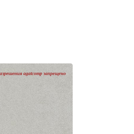
разрешения agatcomp запрещено