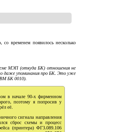
, со временем появилось несколько
еме МЭП (откуда БК) отношения не
ло даже упоминания про БК. Это уже
ВМ БК 0010).
ом в начале 90-х фирменном
орого, поэтому я попросив у
ёл её.
ичного сигнала направления
ился сброс схемы и процесс
ейса (принтера) ФГ3.089.106