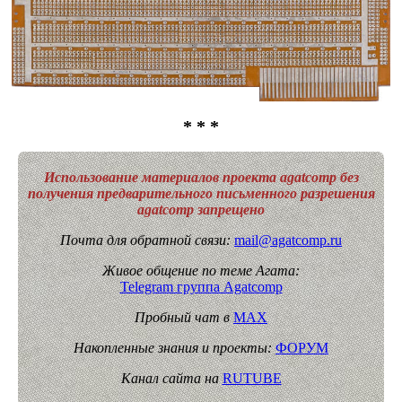
* * *
Использование материалов проекта agatcomp без
получения предварительного письменного разрешения
agatcomp запрещено
Почта для обратной связи:
mail@agatcomp.ru
Живое общение по теме Агата:
Telegram группа Agatcomp
Пробный чат в
MAX
Накопленные знания и проекты:
ФОРУМ
Канал сайта на
RUTUBE