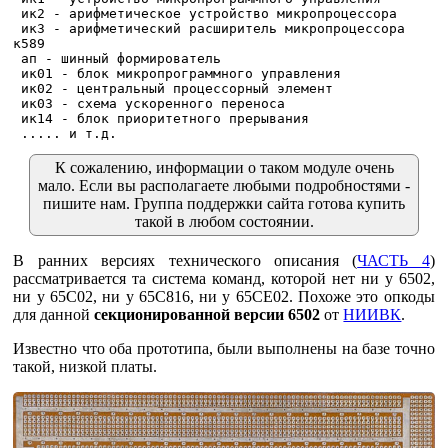
 ик2 - арифметическое устройство микропроцессора

 ик3 - арифметический расширитель микропроцессора

к589

 ап - шинный формирователь

 ик01 - блок микропрограммного управления

 ик02 - центральный процессорный элемент

 ик03 - схема ускоренного переноса

 ик14 - блок приоритетного прерывания

К сожалению, информации о таком модуле очень
мало. Если вы располагаете любыми подробностями -
пишите нам. Группа поддержки сайта готова купить
такой в любом состоянии.
В ранних версиях технического описания (
ЧАСТЬ 4
)
рассматривается та система команд, которой нет ни у 6502,
ни у 65C02, ни у 65C816, ни у 65CE02. Похоже это опкоды
для данной
секционированной версии 6502
от
НИИВК
.
Известно что оба прототипа, были выполнены на базе точно
такой, низкой платы.