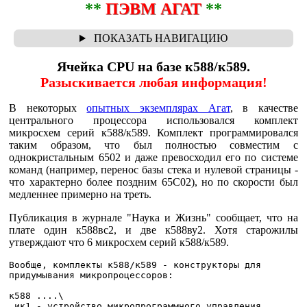
**
ПЭВМ АГАТ
**
Ячейка CPU на базе к588/к589.
Разыскивается любая информация!
В некоторых
опытных экземплярах Агат
, в качестве
центрального процессора использовался комплект
микросхем серий к588/к589. Комплект программировался
таким образом, что был полностью совместим с
однокристальным 6502 и даже превосходил его по системе
команд (например, перенос базы стека и нулевой страницы -
что характерно более поздним 65С02), но по скорости был
медленнее примерно на треть.
Публикация в журнале "Наука и Жизнь" сообщает, что на
плате один к588вс2, и две к588ву2. Хотя старожилы
утверждают что 6 микросхем серий к588/к589.
Вообще, комплекты к588/к589 - конструкторы для 
придумывания микропроцессоров:

к588 ....\

 ик1 - устройство микропрограммного управления
