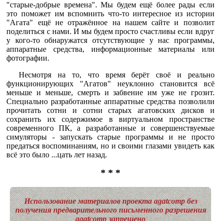
"старые-добрые времена". Мы будем ещё более рады если
это поможет им вспомнить что-то интересное из истории
"Агата" ещё не отражённое на нашем сайте и позволит
поделиться с нами. И мы будем просто счастливы если вдруг
у кого-то обнаружатся отсутствующие у нас программы,
аппаратные средства, информационные материалы или
фотографии.
Несмотря на то, что время берёт своё и реально
функционирующих "Агатов" неуклонно становится всё
меньше и меньше, смерть и забвение им уже не грозит.
Специально разработанные аппаратные средства позволили
прочитать сотни и сотни старых агатовских дисков и
сохранить их содержимое в виртуальном пространстве
современного ПК, а разработанные и совершенствуемые
симуляторы - запускать старые программы и не просто
предаться воспоминаниям, но и своими глазами увидеть как
всё это было ...цать лет назад.
* * *
Использование материалов проекта agatcomp без
получения предварительного письменного разрешения
agatcomp запрещено