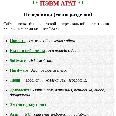
**
ПЭВМ АГАТ
**
Передовица (меню разделов)
Сайт посвящён советской персональной электронной
вычислительной машине "Агат".
Новости
свежие обновления сайта.
Были и небылицы
вся правда о Агате.
Software
ПО для Агат.
Hardware
Агатовское железо.
Люди
персоналии, коллективы, география.
Документы
книги, документация, периодика, видео,
диафильмы.
Эмуляторы/утилиты
.
Агат ↔ PC
спасение информации с Гибких